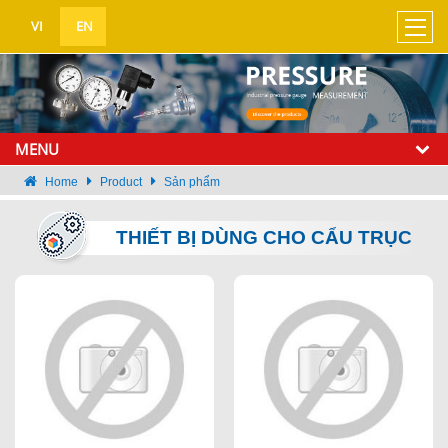
UA-138576167-1
VI
EN
MENU
Home
Product
Sản phẩm
THIẾT BỊ DÙNG CHO CẨU TRỤC