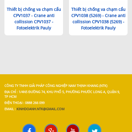
Thiết bị chống va chạm cẩu
Thiết bị chống va chạm cẩu
CPV1037 - Crane anti
CPV1038 (5269) - Crane anti
collission CPV1037 -
collission CPV1038 (5269) -
Fotoelektrik Pauly
Fotoelektrik Pauly
CÔNG TY TNHH GIẢI PHÁP CÔNG NGHIỆP NAM THỊNH KHANG (NTK)
ĐỊA CHỈ : 1/4N5 ĐƯỜNG 74, KHU PHỐ 5, PHƯỜNG PHƯỚC LONG A, QUẬN 9,
TP HCM
ĐIỆN THOẠI : 0888 266 099
EMAIL :
KINHDOANH.NTK@GMAIL.COM