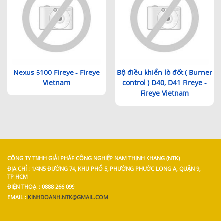
Nexus 6100 Fireye - Fireye
Bộ điều khiển lò đốt ( Burner
Vietnam
control ) D40, D41 Fireye -
Fireye Vietnam
CÔNG TY TNHH GIẢI PHÁP CÔNG NGHIỆP NAM THỊNH KHANG (NTK)
ĐỊA CHỈ : 1/4N5 ĐƯỜNG 74, KHU PHỐ 5, PHƯỜNG PHƯỚC LONG A, QUẬN 9,
TP HCM
ĐIỆN THOẠI : 0888 266 099
EMAIL :
KINHDOANH.NTK@GMAIL.COM