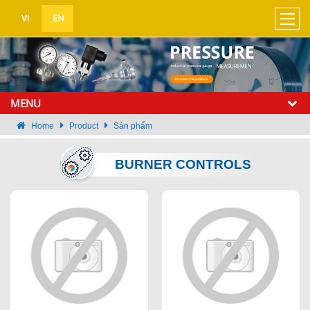
UA-138576167-1
VI
EN
MENU
Home
Product
Sản phẩm
BURNER CONTROLS