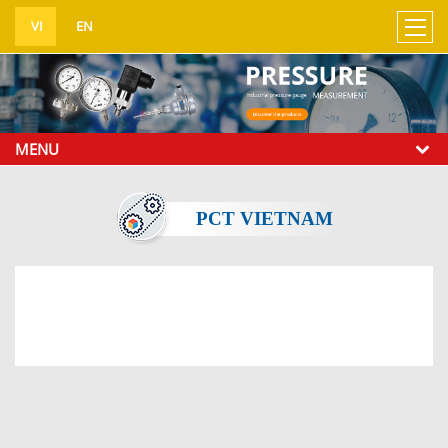
UA-138576167-1
VI
EN
MENU
PCT VIETNAM