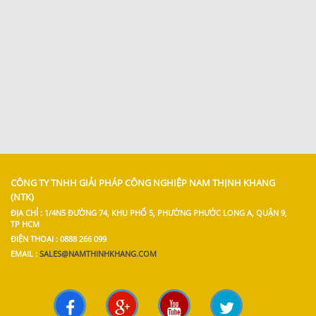
CÔNG TY TNHH GIẢI PHÁP CÔNG NGHIỆP NAM THỊNH KHANG
(NTK)
ĐỊA CHỈ : 1/4N5 ĐƯỜNG 74, KHU PHỐ 5, PHƯỜNG PHƯỚC LONG A, QUẬN 9,
TP HCM
ĐIỆN THOẠI : 0888 266 099
EMAIL :
SALES@NAMTHINHKHANG.COM