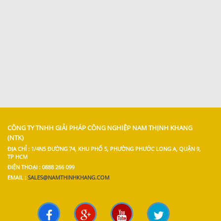
CÔNG TY TNHH GIẢI PHÁP CÔNG NGHIỆP NAM THỊNH KHANG
(NTK)
ĐỊA CHỈ : 1/4N5 ĐƯỜNG 74, KHU PHỐ 5, PHƯỜNG PHƯỚC LONG A, QUẬN 9,
TP HCM
ĐIỆN THOẠI : 0888 266 099
EMAIL :
SALES@NAMTHINHKHANG.COM