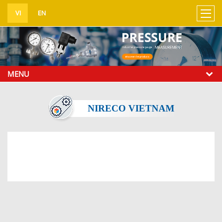
UA-138576167-1
VI
EN
MENU
NIRECO VIETNAM